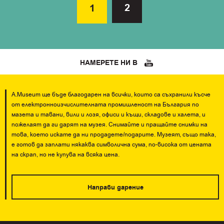
2
1
НАМЕРЕТЕ НИ В
A.Museum ще бъде благодарен на всички, които са съхранили късче
от електронноизчислителната промишленост на България по
мазета и тавани, вили и лозя, офиси и къщи, складове и халета, и
пожелаят да ги дарят на музея. Снимайте и пращайте снимки на
това, което искате да ни продадете/подарите. Музеят, също така,
е готов да заплати някаква символична сума, по-висока от цената
на скрап, но не купува на всяка цена.
Направи дарение