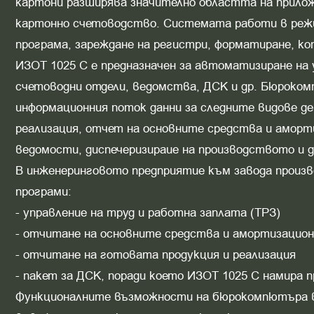
картони разширява значително областта на прило
картонно счетоводство. Системата работи в режи
програма, зареждане на регистри, форматиране, коп
ИЗОТ 1025 С е предназначен за автоматизиране на
счетоводни отдели, ведомства, ДСК и др. Бюроком
информационния поток данни за следните видове д
реализация, отчет на основните средства и аморти
ведомости, диспечеризираие на производството и д
В инженеринговото предприятие към завода произв
програми:
- управление на труд и работна заплата (ТРЗ)
- отчитане на основните средства и амортизацио
- отчитане на готовата продукция и реализация
- пакет за ДСК, поради което ИЗОТ 1025 С намира 
Функционалните възможности на бюрокомпютъра в