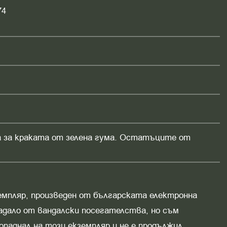
74
а за краката от зелена гума. Остатъците от
земпляр, произведен от българската електронна
адало от вандалски посегателства, но съм
опаднал на този екземпляр и не е продължил