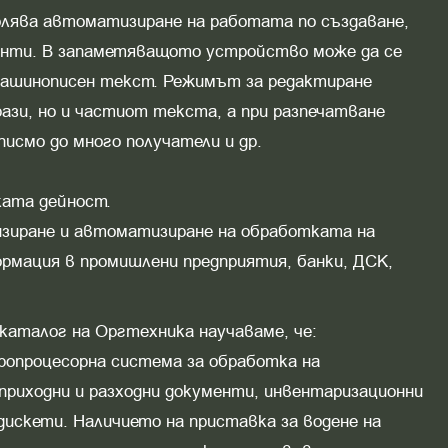
волява автоматизиране на работата по създаване,
енти. В запаметяващото устройство може да се
 машинописен текст. Режимът за редактиране
рази, но и частиот текста, а при разпечатване
писмо до много получатели и др.
ката дейност.
низиране и автоматизиране на обработката на
ормация в промишлени предприятия, банки, ДСК,
 каталог на Оргтехника научаваме, че:
опроцесорна система за обработка на
 приходни и разходни документи, инвентаризационни
дискети. Наличието на приставка за водене на