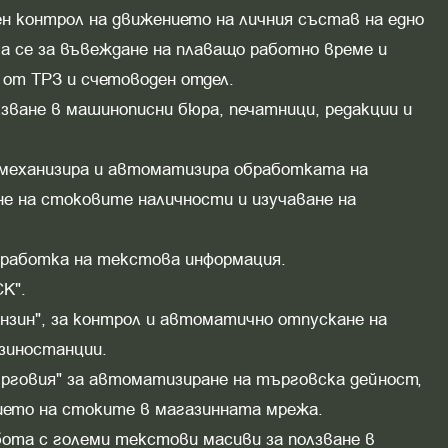
ен контрол на движението на личния състав на едно
ва се за въвеждане на плаващо работно време и
 от ТРЗ и счетоводен отдел.
зване в машинописни бюра, печатници, редакции и
- механизира и автоматизира обработката на
не на стоковите наличности и изучаване на
бработка на текстова информация.
К".
ензин", за контрол и автоматично отпускане на
зиностанции.
ърговия" за автоматизиране на търговска дейност,
ието на стоките в магазинната мрежа.
ота с големи текстови масиви за ползване в