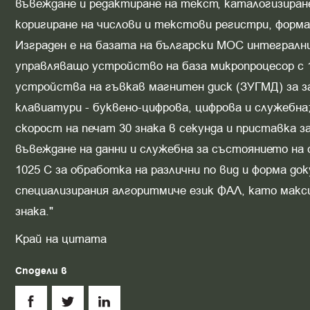
въвеждане и редактиране на текст, каталогизиране
коригиране на числови и текстови регистри, форма
Изграден е на базата на български МОС интегралн
управляващо устройство на база микропроцесор с
устройства на гъвкав магнитен диск (ЗУГМД) за за
клавиатури - буквено-цифрова, цифрова и служебн
скорост на печат 30 знака в секунда и приставка за
въвеждане на данни и служебна за състоянието на
1025 С за обработка на различни по вид и форма д
специализирания алгоритмиче език ФАЛ, като макс
знака."
Край на цитата
Сподели в