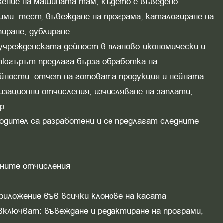
жение на машината там, където е въведено
ми: тест, въвеждане на програма, каталогиране на
иране, дублиране.
 учрежденската дейност в планово-икономически и
пюгърът предлага бърза обработка на
ейности: отчет на готовата продукция и нейната
зационни отчисления, изчисляване на заплати,
р.
одител са разработени и се предлагат следните
нните отчисления
приложение във всички клонове на касата
ключват: въвеждане и редактиране на програми,