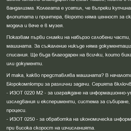
вандализма. Колегата е усетил, че въпреки купчи
флопитата и принтера, бюрото няма ценност за скр
модела и вече е в музея.
Показвам първи снимки на набързо сглобени части,
машината. За съжаление никъде няма документация
списания. Ще бъда благодарен на всички, които би
или документи.
И така, какво представлява машината? В началото
Бюрокомпютри за различни задачи. Серията включв
- ИЗОТ 0220 М2 - за изграждане на информационно
изследвания и експерименти, система за събиране
процеси.
- ИЗОТ 0250 - за обработка на икономическа инфор
при висока скорост на изчисленията.