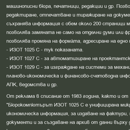
машинописни бюра, печатници, редакции и др. Поз
редактиране, отпечатване и тиражиране на докум
съхранява информация с обем около 200 страници
позволява замяната не само на отделни думи или ф
позволява промяна на форма̀та, адресиране на едно 
- ИЗОТ 1025 С - тук показаната.
- ИЗОТ 1027 С - за автоматизиране на проектантс
- ИЗОТ 1029 С - за изграждане на системи за меха
планово-икономическа и финансово-счетоводна инф
АПК, ведомства и др.
От реклама в списание от 1983 година, както и от
"Бюрокомпютърът ИЗОТ 1025 С е унифицирана микр
икономическа информация, за издаване на фактури,
документи и за създаване на архив от данни върху 