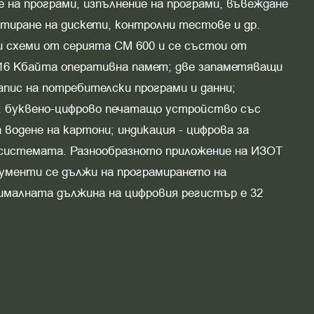
 на програми, изпълнение на програми, въвеждане
тиране на дискети, контролни тестове и др.
и схеми от серията СМ 600 и се състои от
 16 Кбайта оперативна памет; две запаметяващи
пис на потребителски програми и данни;
а; буквено-цифрово печатащо устройство със
 водене на картони; индикация - цифрова за
 системата. Разнообразното приложение на ИЗОТ
окументи се дължи на програмирането на
ималната дължина на цифровия регистър е 32