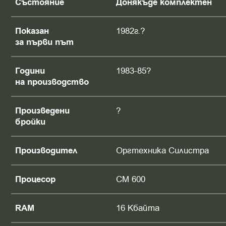
Състояние
Донякъде комплектен
Показан
1982г.?
за първи път
Години
1983-85?
на производство
Произведени
?
бройки
Производител
Оргтехника Силистра
Процесор
СМ 600
RAM
16 Кбайта