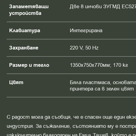
Запаметяващи
Две 8 инчови ЗУГМД ЕС52
устройства
Клавиатура
Интегрирана
Захранване
220 V, 50 Hz
Размер и тегло
1350x750x770мм; 170 кг
Цвят
Бяла пластмаса, основат
принтера са в зелен цвят
С радост мога да съобщя, че е спасен още един ек
индустрия. За съжаление, състоянието му е постр
изключително благодарен на Емил Ташев, който е п