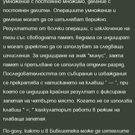
умножение с постоянно множимо, деление с
постоянен делител. Операциите умножение и
деление могат да се изпълняват верижно.
Резултатите от всички операции, с изключение на
тези със свободната памет, веднага се индицират
и могат директно да се използуват за следващи
изчисления. За индициране на знак "минус”, заета
памет и препълване се използува отделен разряд.
Последователността от събирания и изваждания
се прекратява с натискането на клавиш ” — ”, при
което се индицира крайния резултат с фиксирана
запетая на четвърто място. Когато не се използва
клавиш " =; " калкулаторът работи в режим на
плаваща запетая.
По-долу, както и в Библиотека може да изтеглите