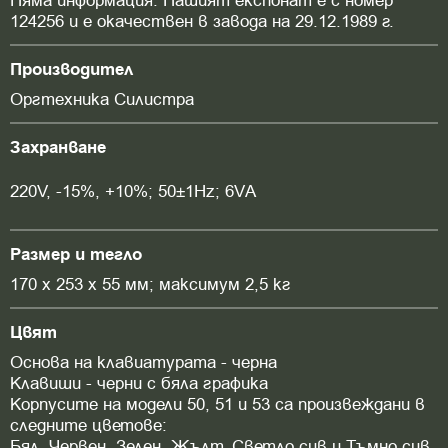
Няма информация. Нашият експонат е с номер
124256 и е окачествен в завода на 29.12.1989 г.
Производител
Оргтехника Силистра
Захранване
220V, -15%, +10%; 50±1Hz; 6VА
Размер и тегло
170 х 253 х 55 мм; максимум 2,5 кг
Цвят
Основа на клавиатурата - черна
Клавиши - черни с бяла графика
Корпусите на модели 50, 51 и 53 са произвеждани в
следните цветове:
Бял, Червен, Зелен, Жълт, Светло сив и Тъмно сив