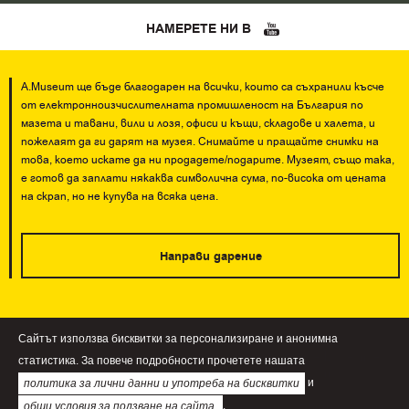
НАМЕРЕТЕ НИ В
A.Museum ще бъде благодарен на всички, които са съхранили късче
от електронноизчислителната промишленост на България по
мазета и тавани, вили и лозя, офиси и къщи, складове и халета, и
пожелаят да ги дарят на музея. Снимайте и пращайте снимки на
това, което искате да ни продадете/подарите. Музеят, също така,
е готов да заплати някаква символична сума, по-висока от цената
на скрап, но не купува на всяка цена.
Направи дарение
Сайтът използва бисквитки за персонализиране и анонимна
При използване на информация и изображения от А.Museum е
статистика. За повече подробности прочетете нашата
задължителното да цитирате името на сайта!
и
политика за лични данни и употреба на бисквитки
.
общи условия за ползване на сайта.
©2026 amuseum.bg. Всички права запазени!
Общи условия