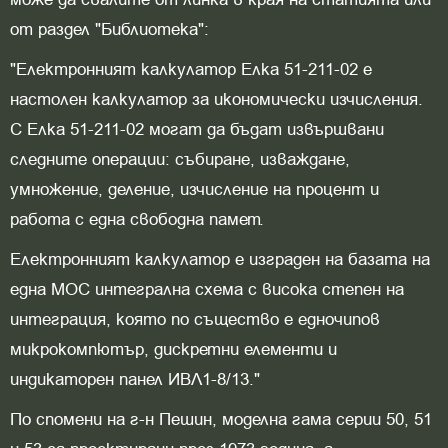
от раздел "Библиотека":
"Електронният калкулатор Елка 51-211-02 е
настолен калкулатор за икономически изчисления.
С Елка 51-211-02 могат да бъдат извършвани
следните операции: събиране, изваждане,
умножение, деление, изчисление на процент и
работа с една свободна памет.
Електронният калкулатор е изграден на базата на
една МОС интегрална схема с висока степен на
интеграция, която по същество е едночипов
микрокомпютър, дискретни елементи и
индикаторен панел ИВЛ1-8/13."
По спомени на г-н Пешин, моделна гама серии 50, 51