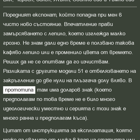
Поредният експонат, който попадна при мен в
чисто ново състояние. Впечатление прави
замърсяването с лепило, което изглежда малко
грозно. Не знам дали едно време е ползвано такова
кафяво лепило или е променило цвета от времето.
Реших да не се опитвам да го изчиствам.
Разликата с другите модели 51 е отбелязването на
закръгление до две нули на плъзгача долу вляво. В
прототипа
там има доларов знак (което
предполагам по това време не е било много
идеологически уместно и серията с този знак е
много ранна и предполагам къса).
Цитат от инструкцията за експлоатация, която
може да свалите от линка в края на статията или