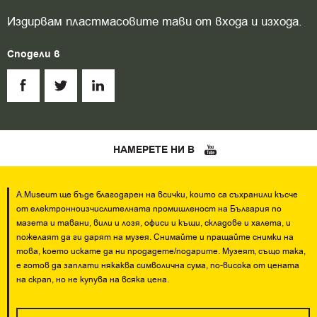
Издирвам пластмасовите тави от входа и изхода.
Сподели в
НАМЕРЕТЕ НИ В
A.Museum ще бъде благодарен на всички, които са съхранили късче
от електронноизчислителната промишленост на България по
мазета и тавани, вили и лозя, офиси и къщи, складове и халета, и
пожелаят да ги дарят на музея. Снимайте и пращайте снимки на
това, което искате да ни продадете/подарите. Музеят, също така,
е готов да заплати някаква символична сума, по-висока от цената
на скрап, но не купува на всяка цена.