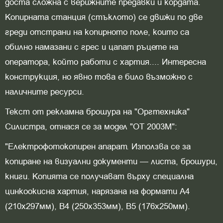
доста сложна с верижните предавки и кордата.
Копирната станция (стъклото) се движи по две
греди отстрани на копирното поле, които са
обилно намазани с грес и цапат ръцете на
оператора, който работи с хартия.... Интересна
конструкция, но явно това е било възможно с
наличните ресурси.
Текст от рекламна брошура на "Оргтехника"
Силистра, отнася се за модел "ОТ 2003М":
"Електрофотокопирен апарат. Използва се за
копиране на визуални документи — листа, брошури,
книги. Копията се получават върху специална
цинкоокисна хартия, нарязана на формати А4
(210x297мм), В4 (250x353мм), В5 (176x250мм).