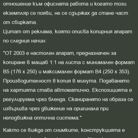
отношение към офисната работа и когато този
екземпляр се появи, не се сдържах да стане част
от сбирката.
Цитат от реклама, която описва копирния апарат
по следния начин:
"ОТ 2003 е настолен апарат, предназначен за
копиране в мащаб 1:1 на листа с минимален формат
В5 (176 х 250) и максимален формат В4 (250 х 353).
Производителност 8 копия в минута. Подаването
на хартията става автоматично. Експозицията е
регулируема чрез бленда. Сканирането на образа се
извършва чрез движение на оригинала при
неподвижна оптична система."
Както се вижда от снимките, конструкцията е