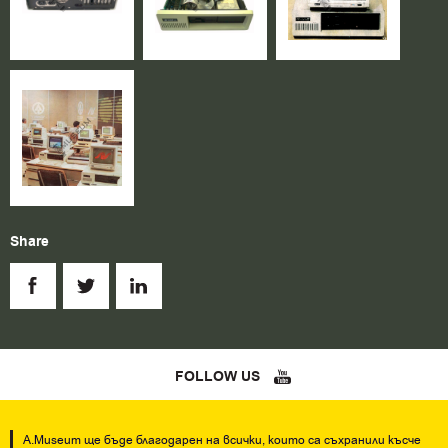
Share
FOLLOW US
A.Museum ще бъде благодарен на всички, които са съхранили късче