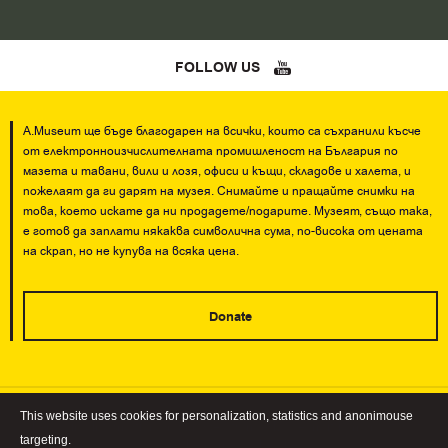
FOLLOW US
A.Museum ще бъде благодарен на всички, които са съхранили късче
от електронноизчислителната промишленост на България по
мазета и тавани, вили и лозя, офиси и къщи, складове и халета, и
пожелаят да ги дарят на музея. Снимайте и пращайте снимки на
това, което искате да ни продадете/подарите. Музеят, също така,
е готов да заплати някаква символична сума, по-висока от цената
на скрап, но не купува на всяка цена.
Donate
This website uses cookies for personalization, statistics and anonimouse
When using information and images from A.Museum it is mandatory to
targeting.
quote the name of the site!